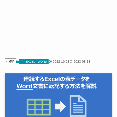
PR
2022-10-23
2023-08-13
IT
EXCEL
WORD