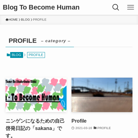
Blog To Become Human
HOME
BLOG
PROFILE
PROFILE
– category –
BLOG
PROFILE
ニンゲンになるための自己
Profile
啓発日記の「sakana」で
2021-03-16
PROFILE
す。