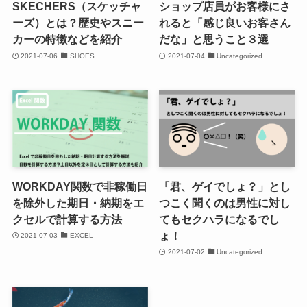
SKECHERS（スケッチャ
ショップ店員がお客様にさ
ーズ）とは？歴史やスニー
れると「感じ良いお客さん
カーの特徴などを紹介
だな」と思うこと３選
2021-07-06
SHOES
2021-07-04
Uncategorized
WORKDAY関数で非稼働日
「君、ゲイでしょ？」とし
を除外した期日・納期をエ
つこく聞くのは男性に対し
クセルで計算する方法
てもセクハラになるでし
ょ！
2021-07-03
EXCEL
2021-07-02
Uncategorized